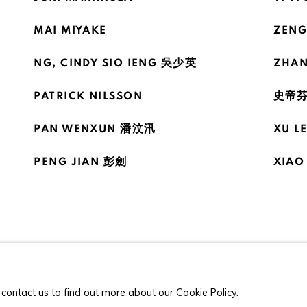
MAI MIYAKE
ZEN
NG, CINDY SIO IENG 吳少英
ZHAN
PATRICK NILSSON
史帝芬
PAN WENXUN 潘汶汛
XU L
PENG JIAN 彭劍
XIAO
 contact us to find out more about our Cookie Policy.