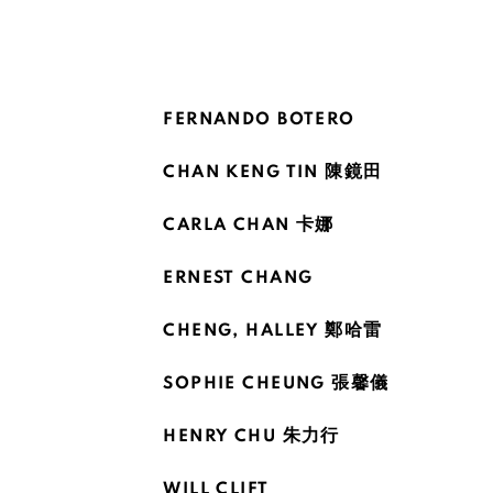
FERNANDO BOTERO
CHAN KENG TIN 陳鏡田
CARLA CHAN 卡娜
ERNEST CHANG
CHENG, HALLEY 鄭哈雷
SOPHIE CHEUNG 張馨儀
HENRY CHU 朱力行
WILL CLIFT