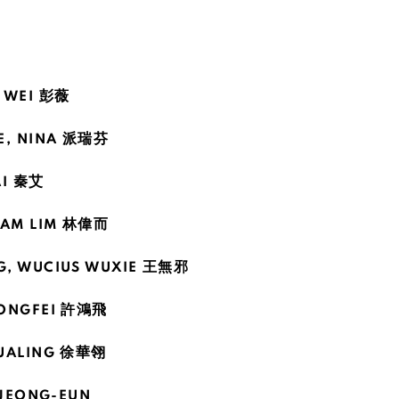
 WEI 彭薇
E, NINA 派瑞芬
AI 秦艾
IAM LIM 林偉而
, WUCIUS WUXIE 王無邪
ONGFEI 許鴻飛
UALING 徐華翎
I JEONG-EUN