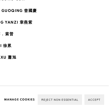
G GUOQING 曾國慶
G YANZI 章燕紫
 . 索普
EI 徐累
 XU 蕭旭
MANAGE COOKIES
REJECT NON ESSENTIAL
ACCEPT