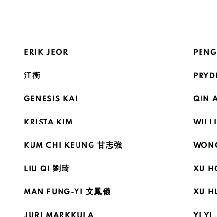
ERIK JEOR
PENG
江衡
PRYD
GENESIS KAI
QIN 
KRISTA KIM
WILL
KUM CHI KEUNG 甘志強
WONG
LIU QI 劉琦
XU H
MAN FUNG-YI 文鳳儀
XU H
JURI MARKKULA
YI Y