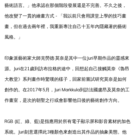
藝術語言。」他承認在那個階段發展還是不完善。不久之後，
他改變了一貫的繪畫方式 - 「我以前只會用課堂上學的技巧畫
畫，但在過去兩年裡，我重新專注自己十五年內隱藏著的藝術
風格。」
印象派藝術家大師克勞德·莫奈是其中一位Juri早期作品的靈感來
源。Juri在21歲到訪布拉格的途中，回想起自己接觸莫奈《魯昂
大教堂》系列畫作時驚嘆的樣子，回家前嘗試研究莫奈是如何
創作的。在2017年5月，Juri Markkula到訪法國盧昂及莫奈的工
作畫室，是次的朝聖之行或會影響他日後的藝術創作方向。
RGB (紅、綠、藍)是指應用於所有電子顯示屏和影音素材的加色
系統。Juri刻意選擇此3種顏色來創造出其作品的抽象美態。他