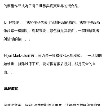
的藝術作品成為了電子世界與真實世界的混合品。
Juri解釋說：「我的作品代表了我對RGB的構想。我覺得RGB就
像銀幕一樣開明。對我來說，顏色就是其表面，一個聯繫觀者
與情感的接口。」
對Juri Markkula而言，藝術是一種楷模和思想模式。「一旦我開
始繪畫，就難以停下來。藝術裡有很多規則，卻是完全的自
由。」
遠離繁囂
完成學業後，Juri渴望逃離斯德哥爾摩，這種強烈的欲望源自於