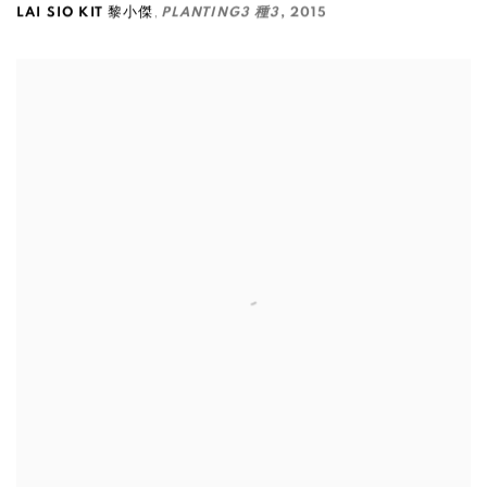
,
LAI SIO KIT 黎小傑
PLANTING3 種3
,
2015