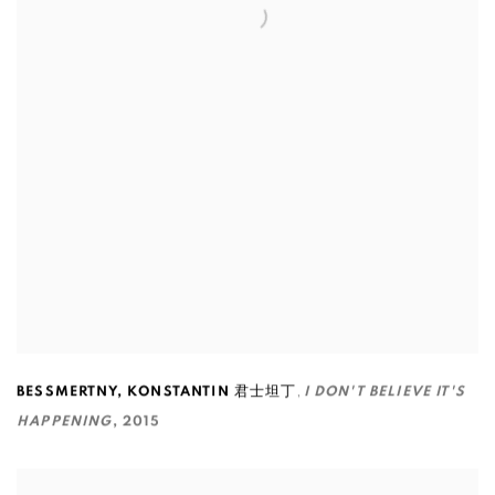
,
BESSMERTNY
,
KONSTANTIN 君士坦丁
I DON'T BELIEVE IT'S
HAPPENING
,
2015