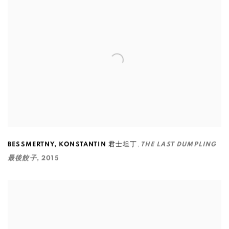
,
BESSMERTNY
,
KONSTANTIN 君士坦丁
THE LAST DUMPLING
最後餃子
,
2015