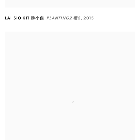
,
LAI SIO KIT 黎小傑
PLANTING2 種2
,
2015