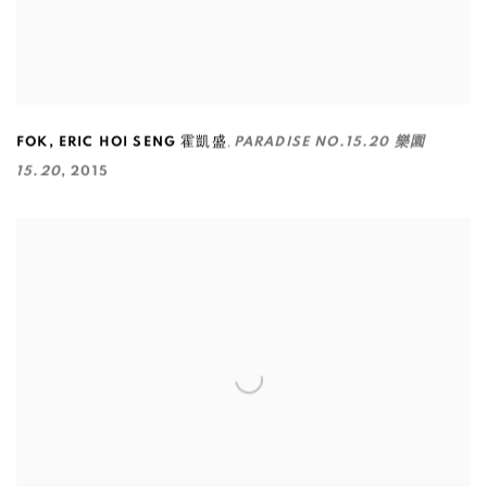
,
FOK
,
ERIC HOI SENG 霍凱盛
PARADISE NO.15.20 樂園
15.20
,
2015