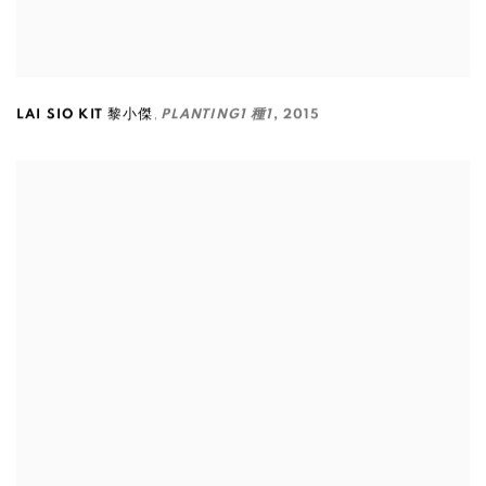
,
LAI SIO KIT 黎小傑
PLANTING1 種1
,
2015