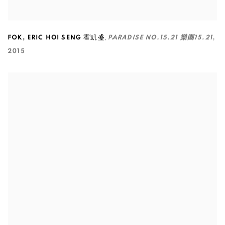
,
FOK
,
ERIC HOI SENG 霍凱盛
PARADISE NO.15.21 樂園15.21
,
2015