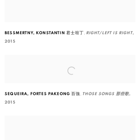
,
BESSMERTNY
,
KONSTANTIN 君士坦丁
RIGHT/LEFT IS RIGHT
,
2015
,
SEQUEIRA
,
FORTES PAKEONG 百強
THOSE SONGS 那些歌
,
2015