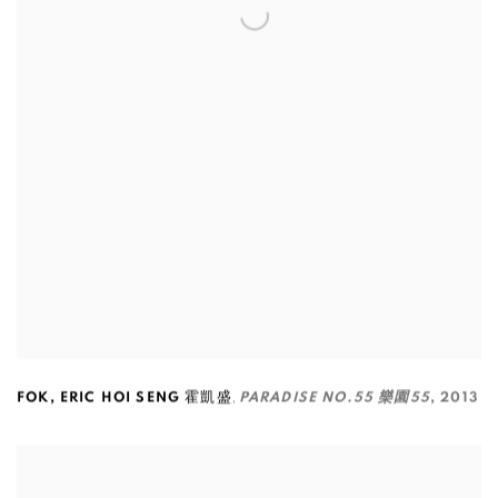
,
FOK
,
ERIC HOI SENG 霍凱盛
PARADISE NO.55 樂園55
,
2013