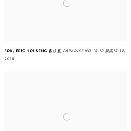
,
FOK
,
ERIC HOI SENG 霍凱盛
PARADISE NO.15.12 樂園15.12
,
2015