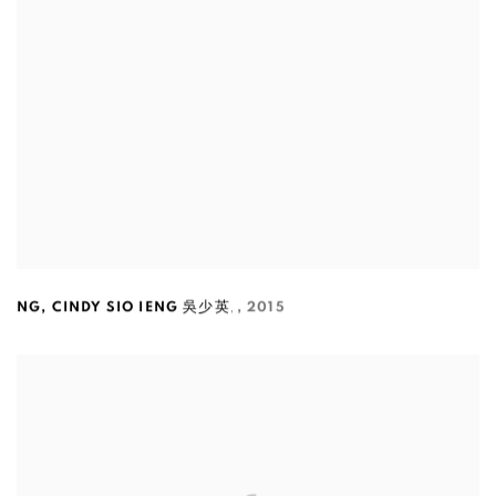
,
NG
,
CINDY SIO IENG 吳少英
,
2015