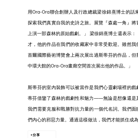
用Ora-Ora聯合創辦人及行政總裁梁徐錦熹博士的
探索我們真實自我的史詩之旅。展覽『森處一角』將
上演一部森林的原始戲劇。」 梁徐錦熹博士還表示：
才，他的作品在我們的收藏家中非常受歡迎。雖然我
首爾國際藝術博覽會上兩次展出過斯蒂芬的作品，但
中環大館的Ora-Ora畫廊空間首次展出他的作品。」
斯蒂芬的室內裝飾可以被當作是我們心靈劇場裡的戲
蒂芬借鑒了森林的戲劇性和魅力——無論是想像還是
我們需要克服和戰勝對抗力量的一個代名詞。我們面
們內心的邪惡力量。通過這樣做法，我們才能抓住成
分享