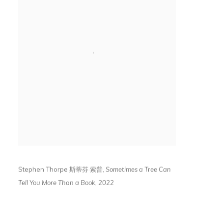
Stephen Thorpe
斯蒂芬
·
索普,
Sometimes a Tree Can
Tell You More Than a Book
,
2022