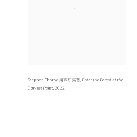
Stephen Thorpe
斯蒂芬
·
索普
,
Enter the Forest at the
Darkest Point
,
2022