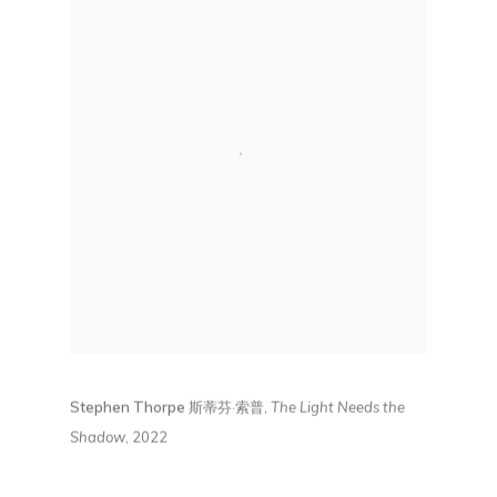
Stephen Thorpe
斯蒂芬
·
索普,
The Light Needs the
Shadow
,
2022