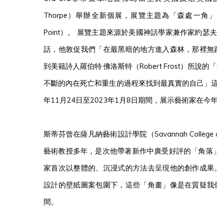
Thorpe）舉辦全新個展，展覽主題為「森處一角」（Enter the
Point）。 展覽主題來源於美國神話學家兼作家約瑟夫·坎伯
話，他敦促我們「在最黑暗的地方進入森林，那裡無
到美籍詩人羅伯特·佛洛斯特（Robert Frost）所
不斷的內在死亡和重生的過程來找到最真實的自己」這句
年11月24日至2023年1月8日期間，展示藝術家在
斯蒂芬曾在薩凡納藝術設計學院（Savannah College of
藝術教授多年，是次他帶著新作中廣受好評的「角落
家首次以整體的、沉浸式的方法去呈現他的創作成果
設計的壁紙圖案包圍下，這些「角畫」像是在質疑我
間。