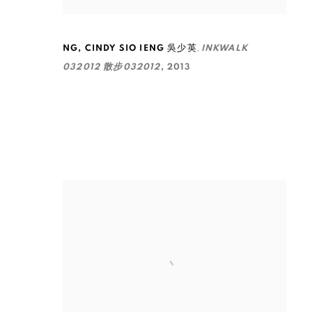
,
NG
,
CINDY SIO IENG 吳少英
INKWALK
032012 散步032012
,
2013