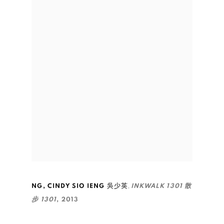
,
NG
,
CINDY SIO IENG 吳少英
INKWALK 1301 散
步 1301
,
2013