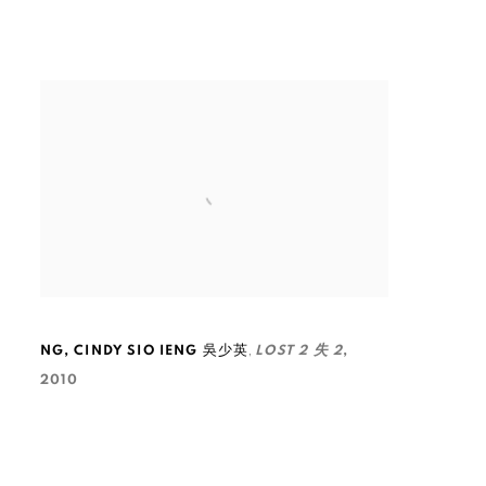
,
NG
,
CINDY SIO IENG 吳少英
LOST 2 失 2
,
2010