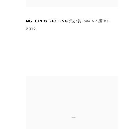
,
NG
,
CINDY SIO IENG 吳少英
INK 97 墨 97
,
2012