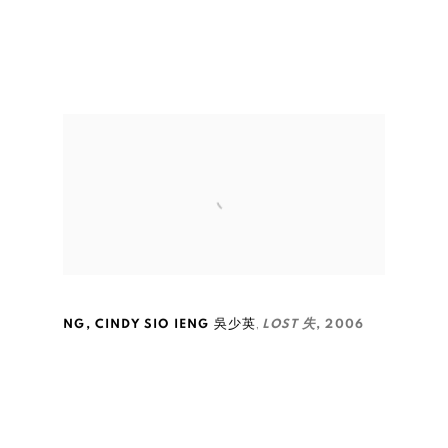
,
NG
,
CINDY SIO IENG 吳少英
LOST 失
,
2006