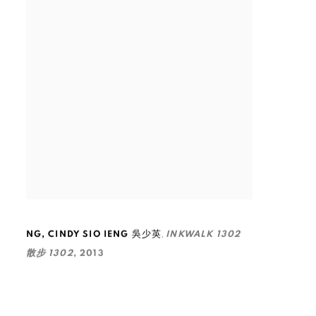
,
NG
,
CINDY SIO IENG 吳少英
INKWALK 1302
散步 1302
,
2013