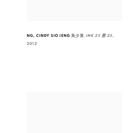
,
NG
,
CINDY SIO IENG 吳少英
INK 25 墨 25
,
2012