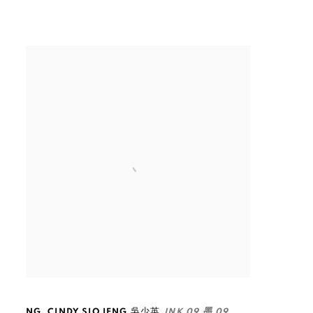
,
NG
,
CINDY SIO IENG 吳少英
INK 09 墨 09
,