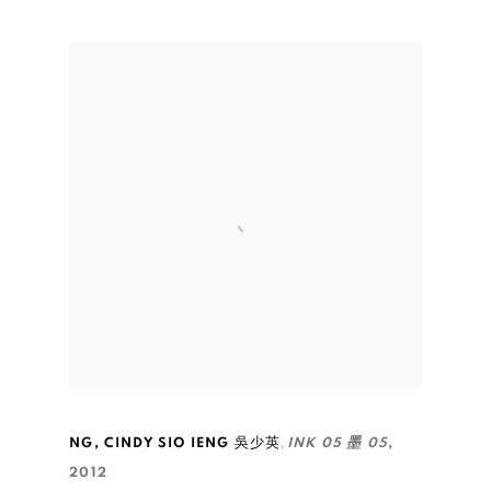
,
NG
,
CINDY SIO IENG 吳少英
INK 05 墨 05
,
2012