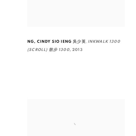
,
NG
,
CINDY SIO IENG 吳少英
INKWALK 1300
(SCROLL) 散步 1300
,
2013