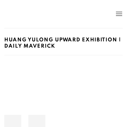
HUANG YULONG UPWARD EXHIBITION |
DAILY MAVERICK
Open a larger version of the following image in a popup: