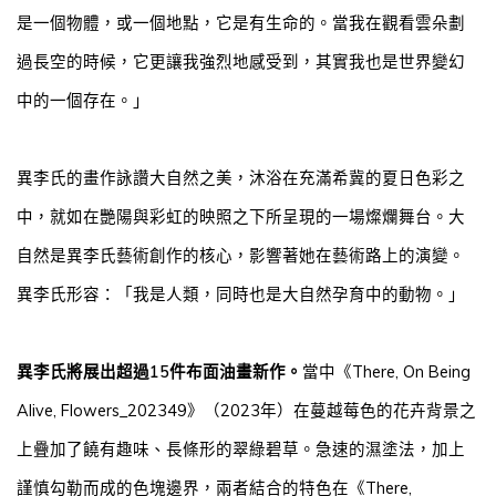
是一個物體，或一個地點，它是有生命的。當我在觀看雲朵劃
過長空的時候，它更讓我強烈地感受到，其實我也是世界變幻
中的一個存在。」
異李氏的畫作詠讚大自然之美，沐浴在充滿希冀的夏日色彩之
中，就如在艷陽與彩虹的映照之下所呈現的一場燦爛舞台。
大
自然是異李氏藝術創作的核心，影響著她在藝術路上的演變。
異李氏形容：「我是人類，同時也是大自然孕育中的動物。」
異李氏將展出超過
15
件布面油畫新作。
當中《
There, On Being
Alive, Flowers_202349
》（
2023
年）在蔓越莓色的花卉背景之
上疊加了饒有趣味、長條形的翠綠碧草。急速的濕塗法，加上
謹慎勾勒而成的色塊邊界，兩者結合的特色在《
There,