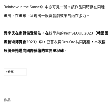
Rainbow in the Sunset
》中亦可見一斑。該作品同時存在兩種
畫風，在畫布上呈現出一股富戲劇效果的
內在張力。
異李氏在南韓備受關注，在
較早前的
Kiaf SEOUL 2023
（韓國國
際藝術博覽會
2023
）
中，
已首次與
Ora-Ora
共同
亮相，
本
次個
展將是她邁向國際藝壇的重要里程碑。
分享
作品