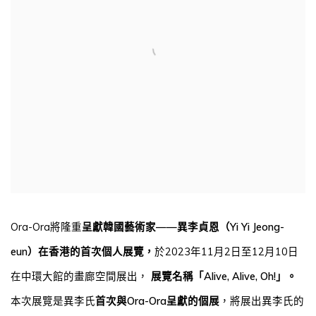
Ora-Ora
將隆重
呈獻韓國藝術家——異李貞恩（
Yi Yi Jeong-
eun
）在香港的首次個人展覽，
於
2023
年
11
月
2
日至
12
月
10
日
在中環大館的畫廊空間展出，
展覽名稱「
Alive, Alive, Oh!
」。
本次展覽是異李氏
首次與
Ora-Ora
呈獻的個展
，將展出異李氏的