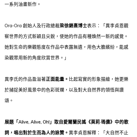
一系列油畫新作。
Ora-Ora
創始人及行政總裁
梁徐錦熹博士
表示：「異李貞恩觀
察世界的方式新穎且尖銳，使她的作品有種煥然一新的感覺。
她對生命的樂觀態度在作品中表露無遺，用色大膽繽紛，能感
染觀眾用新的角度欣賞世界
。」
異
李
氏的作品盈溢著
正面能量。
比起寫實的形象描繪，她更樂
於捕捉美好風景中的色彩斑斕，以及對大自然界的領悟與讚
頌。
展題「
Alive, Alive, Oh!
」取自愛爾蘭民謠《莫莉·瑪儂》中的歌
詞，唱出對於生而為人的詠贊。
異李貞恩
解釋：「大自然不止