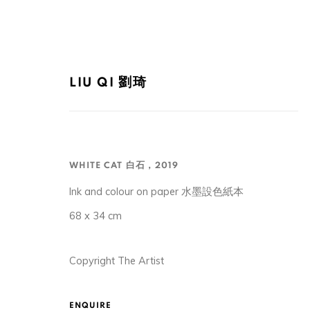
LIU QI 劉琦
WHITE CAT 白石
,
2019
LIU QI 劉琦
Ink and colour on paper 水墨設色紙本
68 x 34 cm
Copyright The Artist
ENQUIRE