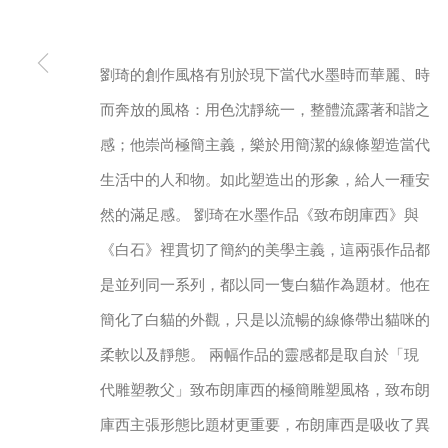
劉琦的創作風格有別於現下當代水墨時而華麗、時
而奔放的風格：用色沈靜統一，整體流露著和諧之
感；他崇尚極簡主義，樂於用簡潔的線條塑造當代
105-107, Barrack Block, Tai Kwun, Central, Hong Ko
生活中的人和物。如此塑造出的形象，給人一種安
然的滿足感。 劉琦在水墨作品《致布朗庫西》與
MANAGE COOKIES
《白石》裡貫切了簡約的美學主義，這兩張作品都
COPYRIGHT © 2026 ORA-ORA
SITE BY ARTLOGIC
是並列同一系列，都以同一隻白貓作為題材。他在
簡化了白貓的外觀，只是以流暢的線條帶出貓咪的
柔軟以及靜態。 兩幅作品的靈感都是取自於「現
代雕塑教父」致布朗庫西的極簡雕塑風格，致布朗
庫西主張形態比題材更重要，布朗庫西是吸收了異